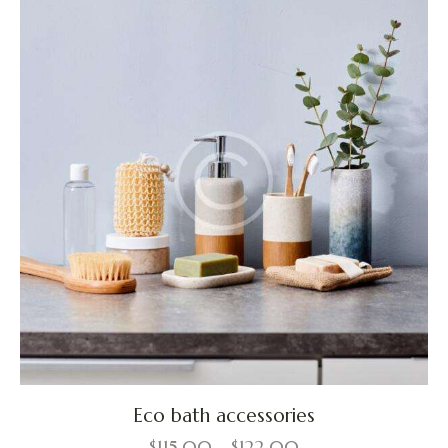
de 5
Eco bath accessories
$
115.00
–
$
122.00