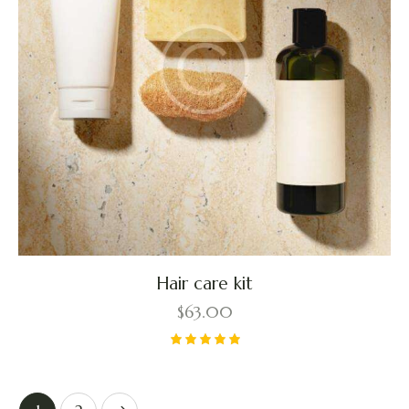
Hair care kit
$
63.00
Valorado
con
5.00
de 5