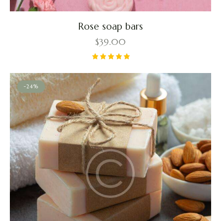
Rose soap bars
$
39.00
Valorado
con
5.00
-24%
de 5