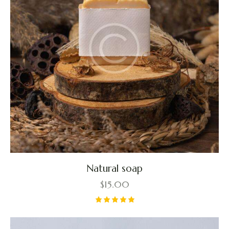
Natural soap
$
15.00
Valorado
con
5.00