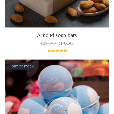
Almond soap bars
$
25.00
$
19.00
Valorado
con
5.00
OUT OF STOCK
de 5